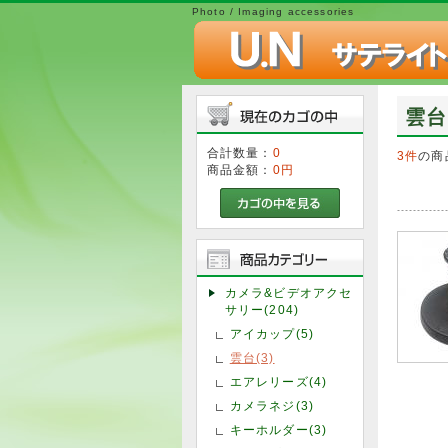
Photo / Imaging accessories
雲台
合計数量：
0
3件
の商
商品金額：
0円
カメラ&ビデオアクセ
サリー(204)
アイカップ(5)
雲台(3)
エアレリーズ(4)
カメラネジ(3)
キーホルダー(3)