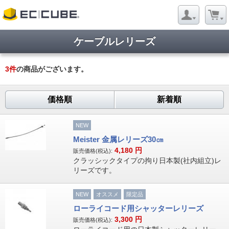
ケーブルレリーズ
3
件
の商品がございます。
価格順
新着順
NEW
Meister 金属レリーズ30㎝
4,180
円
販売価格(税込):
クラッシックタイプの拘り日本製(社内組立)レ
リーズです。
NEW
オススメ
限定品
ローライコード用シャッターレリーズ
3,300
円
販売価格(税込):