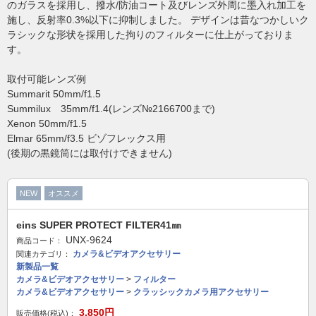
のガラスを採用し、撥水/防油コート及びレンズ外周に墨入れ加工を
施し、反射率0.3%以下に抑制しました。 デザインは昔なつかしいク
ラシックな形状を採用した拘りのフィルターに仕上がっておりま
す。
取付可能レンズ例
Summarit 50mm/f1.5
Summilux 35mm/f1.4(レンズ№2166700まで)
Xenon 50mm/f1.5
Elmar 65mm/f3.5 ビゾフレックス用
(後期の黒鏡筒には取付けできません)
NEW
オススメ
eins SUPER PROTECT FILTER41㎜
UNX-9624
商品コード：
カメラ&ビデオアクセサリー
関連カテゴリ：
新製品一覧
カメラ&ビデオアクセサリー
>
フィルター
カメラ&ビデオアクセサリー
>
クラッシックカメラ用アクセサリー
3,850
円
販売価格(税込)：