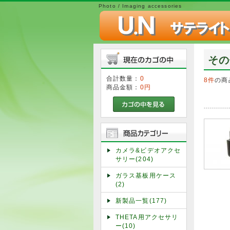
Photo / Imaging accessories
その
合計数量：
0
8件
の商
商品金額：
0円
カメラ&ビデオアクセ
サリー(204)
ガラス基板用ケース
(2)
新製品一覧(177)
THETA用アクセサリ
ー(10)