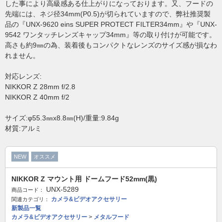
した事により高級感ある仕上がりになっております。又、フードの
先端には、ネジ径34mm(P0.5)が切られていますので、弊社推奨製
品の『UNX-9620 eins SUPER PROTECT FILTER34mm』や『UNX-
9542 ワンタッチレンズキャップ34mm』等の取り付けが可能です。
高さも約9㎜の為、装着後もコンパクトなレンズのサイズ感が損なわ
れません。
対応レンズ:
NIKKOR Z 28mm f/2.8
NIKKOR Z 40mm f/2
サイズ:φ55.3㎜x8.8㎜(H)/重量:9.84g
材質:アルミ
NEW
オススメ
NIKKOR Z マウント用 ドームフード52mm(黒)
UNX-5289
商品コード：
カメラ&ビデオアクセサリー
関連カテゴリ：
新製品一覧
カメラ&ビデオアクセサリー
>
メタルフード