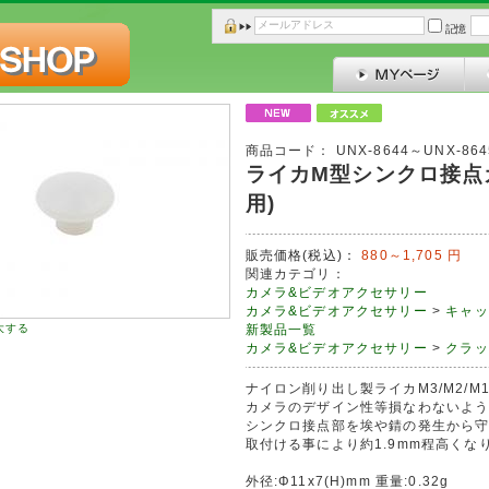
記憶
商品コード：
UNX-8644～UNX-864
ライカM型シンクロ接点カ
用)
販売価格(税込)：
880～1,705
円
関連カテゴリ：
カメラ&ビデオアクセサリー
カメラ&ビデオアクセサリー
>
キャッ
大する
新製品一覧
カメラ&ビデオアクセサリー
>
クラッ
ナイロン削り出し製ライカM3/M2/
カメラのデザイン性等損なわないよ
シンクロ接点部を埃や錆の発生から守
取付ける事により約1.9mm程高くな
外径:Φ11x7(H)mm 重量:0.32g