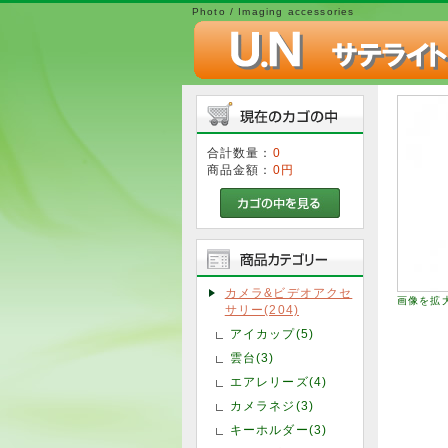
Photo / Imaging accessories
合計数量：
0
商品金額：
0円
カメラ&ビデオアクセ
画像を拡
サリー(204)
アイカップ(5)
雲台(3)
エアレリーズ(4)
カメラネジ(3)
キーホルダー(3)