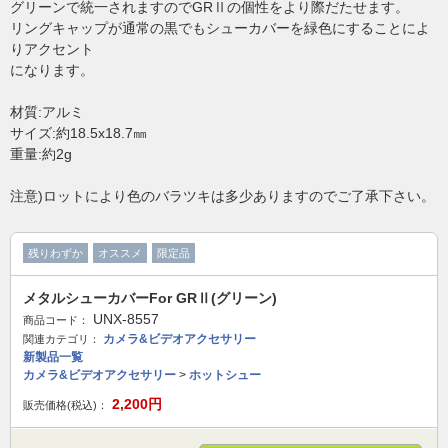
グリーンで統一されますのでGRⅡの個性をより際だたせます。
リングキャップが通常の黒でもシューカバーを緑色にすることによ
りアクセント
になります。
材質:アルミ
サイズ:約18.5x18.7㎜
重量:約2g
注意)ロットにより色のバラツキは多少ありますのでご了承下さい。
残りわずか
オススメ
限定品
メタルシューカバーFor GRⅡ(グリーン)
UNX-8557
商品コード：
カメラ&ビデオアクセサリー
関連カテゴリ：
新製品一覧
カメラ&ビデオアクセサリー
>
ホットシュー
2,200
円
販売価格(税込)：