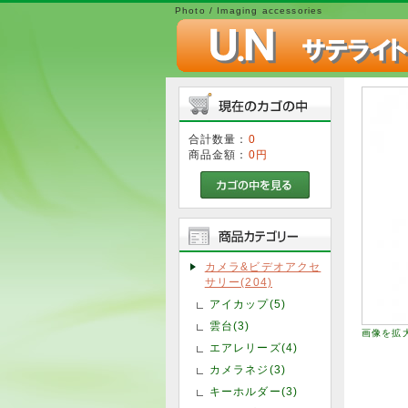
Photo / Imaging accessories
合計数量：
0
商品金額：
0円
カメラ&ビデオアクセ
サリー(204)
アイカップ(5)
雲台(3)
画像を拡
エアレリーズ(4)
カメラネジ(3)
キーホルダー(3)